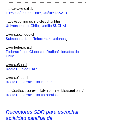
http://www.ssot.cl/
Fuerza Aérea de Chile, satélite FASAT C
https://spel.ing.uchile.cl/suchai.html
Universidad de Chile, satélite SUCHAI
www.subtel.gob.cl
Subsecretaría de Telecomunicaciones
www.federachi.cl
Federación de Clubes de Radioaficionados de
Chile
www.ce3aa.cl
Radio Club de Chile
www.ce1iqq.cl
Radio Club Provincial Iquique
http://radioclubprovincialvalparaiso.blogspot.com/
Radio Club Provincial Valparaíso
Receptores SDR para escuchar
actividad satelital de
radioaficionados